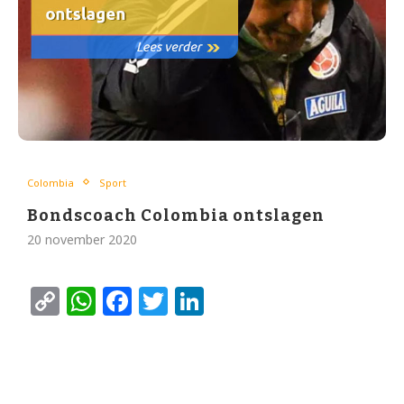
Colombia
Sport
Bondscoach Colombia ontslagen
20 november 2020
Copy
WhatsApp
Facebook
Twitter
LinkedIn
Link