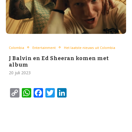
Colombia
Entertainment
Het laatste nieuws uit Colombia
J Balvin en Ed Sheeran komen met
album
20 juli 2023
Copy
WhatsApp
Facebook
Twitter
LinkedIn
Link