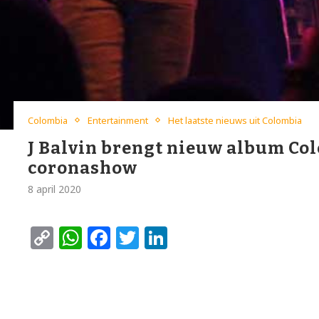
Colombia
Entertainment
Het laatste nieuws uit Colombia
J Balvin brengt nieuw album Col
coronashow
8 april 2020
Copy
WhatsApp
Facebook
Twitter
LinkedIn
Link