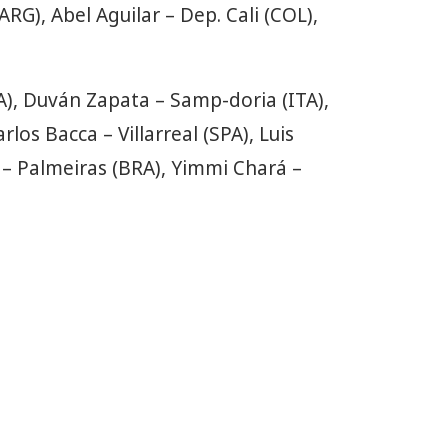
RG), Abel Aguilar – Dep. Cali (COL),
), Duván Zapata – Samp-doria (ITA),
los Bacca – Villarreal (SPA), Luis
a – Palmeiras (BRA), Yimmi Chará –
)