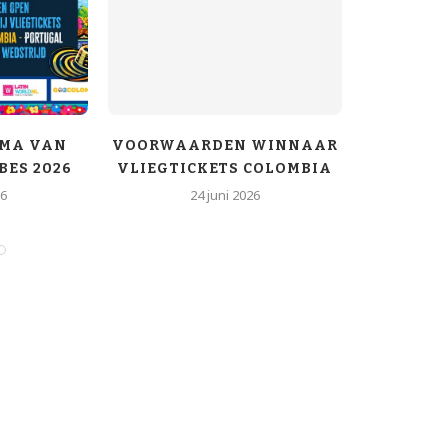
MA VAN
VOORWAARDEN WINNAAR
DE NIE
BES 2026
VLIEGTICKETS COLOMBIA
VAN COLO
26
24 juni 2026