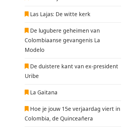
Las Lajas: De witte kerk
De lugubere geheimen van
Colombiaanse gevangenis La
SELECTIE COLOMBIA VOOR
SHAKIRA & BURNA B
WK2026 BEKEND
LANCEREN WK-LIED
Modelo
26 mei 2026
19 mei 2026
De duistere kant van ex-president
Uribe
La Gaitana
Hoe je jouw 15e verjaardag viert in
Colombia, de Quinceañera