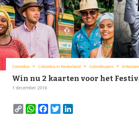
Colombia
Colombia in Nederland
Colombiaans
Entertai
Win nu 2 kaarten voor het Festi
1 december 2016
Copy
WhatsApp
Facebook
Twitter
LinkedIn
Link