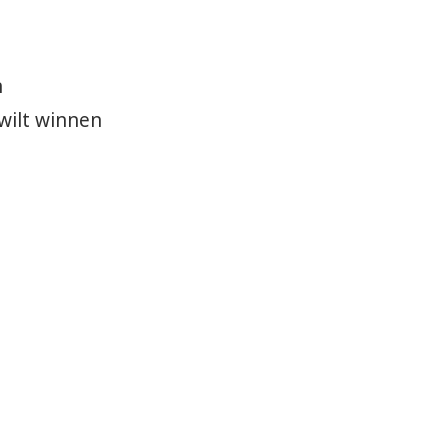
n
wilt winnen