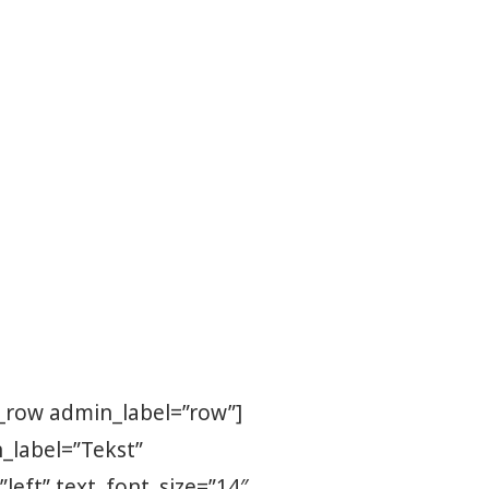
b_row admin_label=”row”]
_label=”Tekst”
left” text_font_size=”14″