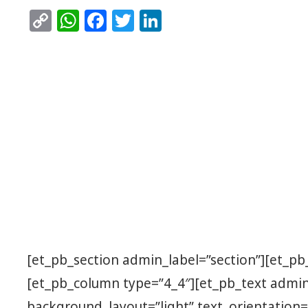
Copy
WhatsApp
Facebook
Twitter
LinkedIn
Link
[et_pb_section admin_label=”section”][et_p
[et_pb_column type=”4_4″][et_pb_text admin
background_layout=”light” text_orientation=”