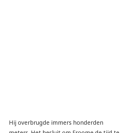
Hij overbrugde immers honderden
meters. Het besluit om Froome de tijd te