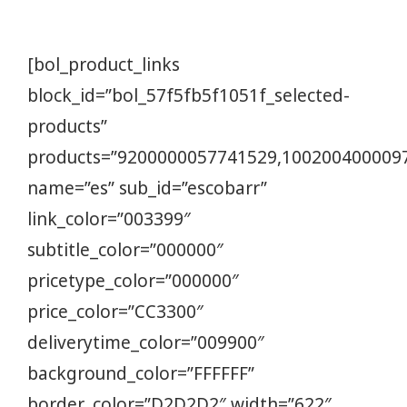
[bol_product_links
block_id=”bol_57f5fb5f1051f_selected-
products”
products=”9200000057741529,100200400009
name=”es” sub_id=”escobarr”
link_color=”003399″
subtitle_color=”000000″
pricetype_color=”000000″
price_color=”CC3300″
deliverytime_color=”009900″
background_color=”FFFFFF”
border_color=”D2D2D2″ width=”622″