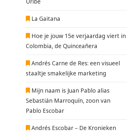
Uribe
La Gaitana
SELECTIE COLOMBIA VOOR
SHAKIRA & BURNA B
WK2026 BEKEND
LANCEREN WK-LIED
Hoe je jouw 15e verjaardag viert in
26 mei 2026
19 mei 2026
Colombia, de Quinceañera
Andrés Carne de Res: een visueel
staaltje smakelijke marketing
Mijn naam is Juan Pablo alias
Sebastián Marroquín, zoon van
Pablo Escobar
Andrés Escobar – De Kronieken