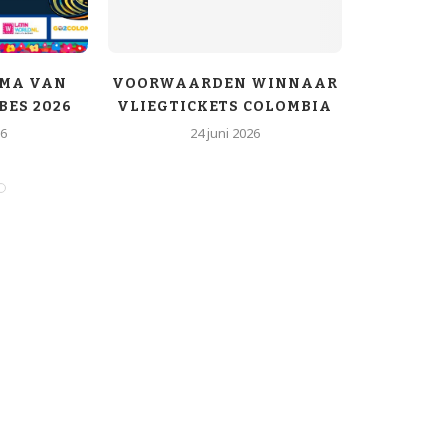
MA VAN
VOORWAARDEN WINNAAR
DE NIE
BES 2026
VLIEGTICKETS COLOMBIA
VAN COLO
26
24 juni 2026