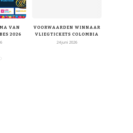
MA VAN
VOORWAARDEN WINNAAR
DE NIE
BES 2026
VLIEGTICKETS COLOMBIA
VAN COLO
26
24 juni 2026