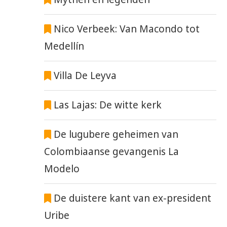
Nico Verbeek: Van Macondo tot
Medellín
SELECTIE COLOMBIA VOOR
SHAKIRA & BURNA B
WK2026 BEKEND
LANCEREN WK-LIED
26 mei 2026
19 mei 2026
Villa De Leyva
Las Lajas: De witte kerk
De lugubere geheimen van
Colombiaanse gevangenis La
Modelo
De duistere kant van ex-president
Uribe