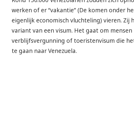
Rond 150.000 Venezolanen zouden zich ophou
werken of er “vakantie” (De komen onder he
eigenlijk economisch vluchteling) vieren. Zi
variant van een visum. Het gaat om mensen
verblijfsvergunning of toeristenvisum die he
te gaan naar Venezuela.