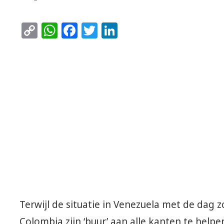
Copy
WhatsApp
Facebook
Twitter
LinkedIn
Link
Terwijl de situatie in Venezuela met de dag
Colombia zijn ‘buur’ aan alle kanten te help