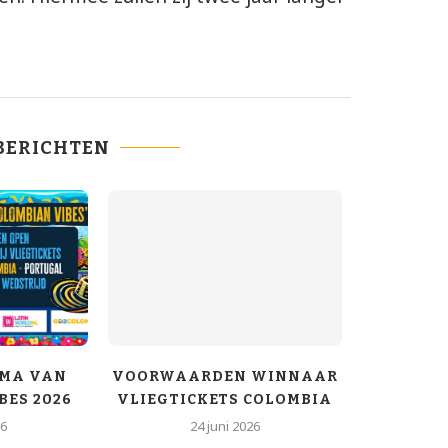
BERICHTEN
MA VAN
VOORWAARDEN WINNAAR
DE NIE
BES 2026
VLIEGTICKETS COLOMBIA
VAN COLO
26
24 juni 2026