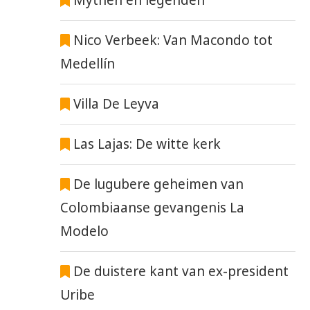
Mythen en legenden
Nico Verbeek: Van Macondo tot
Medellín
Villa De Leyva
Las Lajas: De witte kerk
De lugubere geheimen van
Colombiaanse gevangenis La
Modelo
SELECTIE COLOMBIA VOOR
SHAKIRA & BURNA B
De duistere kant van ex-president
WK2026 BEKEND
LANCEREN WK-LIED
Uribe
26 mei 2026
19 mei 2026