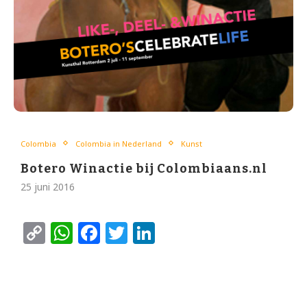
Colombia
Colombia in Nederland
Kunst
Botero Winactie bij Colombiaans.nl
25 juni 2016
Copy
WhatsApp
Facebook
Twitter
LinkedIn
Link