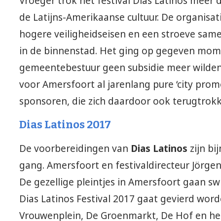
Vroeger trok het festival Dias Latinos meer
de Latijns-Amerikaanse cultuur. De organisa
hogere veiligheidseisen en een stroeve s
in de binnenstad. Het ging op gegeven mome
gemeentebestuur geen subsidie meer wilden 
voor Amersfoort al jarenlang pure ‘city pro
sponsoren, die zich daardoor ook terugtrok
Dias Latinos 2017
De voorbereidingen van
Dias Latinos
zijn bi
gang. Amersfoort en festivaldirecteur Jörgen
De gezellige pleintjes in Amersfoort gaan swi
Dias Latinos Festival 2017 gaat gevierd worde
Vrouwenplein, De Groenmarkt, De Hof en het