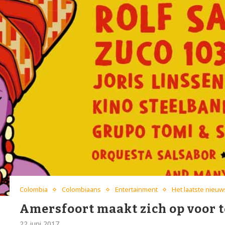
Colombia
Colombiaans
Entertainment
Het laatste nieuw
Amersfoort maakt zich op voor t
22 juni 2017