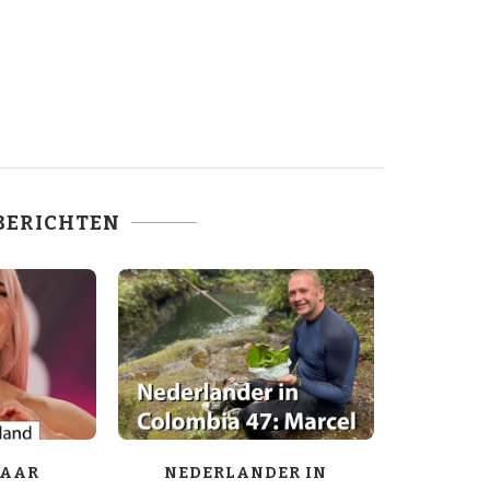
BERICHTEN
NAAR
NEDERLANDER IN
COLOM