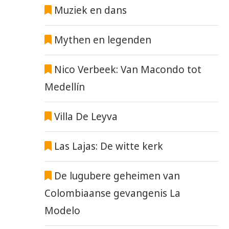
OVERLEDEN?
DEELNEMERS TOUR D
Muziek en dans
FRANCE 2023
18 september 2023
1 juli 2023
Mythen en legenden
Nico Verbeek: Van Macondo tot
Medellín
Villa De Leyva
Las Lajas: De witte kerk
De lugubere geheimen van
Colombiaanse gevangenis La
Modelo