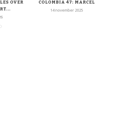
LES OVER
COLOMBIA 47: MARCEL
T...
14 november 2025
11 
26