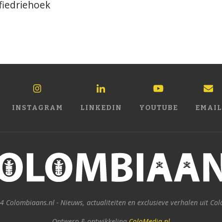
fiedriehoek
INSTAGRAM
LINKEDIN
YOUTUBE
EMAIL
 Colombiaans.nl - Nieuws, actualiteiten en exclusieve verhalen uit Co
Ontwerp & ontwikkeling
ColoMedia.nl