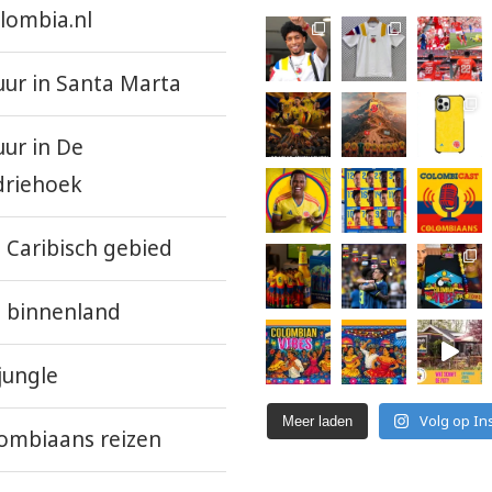
lombia.nl
uur in Santa Marta
uur in De
driehoek
 Caribisch gebied
 binnenland
jungle
Volg op In
Meer laden
ombiaans reizen