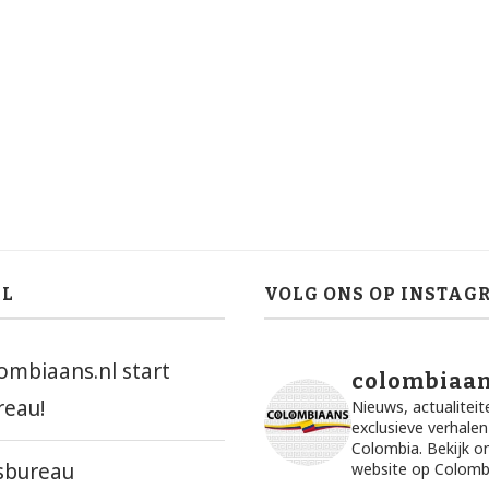
EL
VOLG ONS OP INSTAG
ombiaans.nl start
colombiaan
reau!
Nieuws, actualiteit
exclusieve verhalen
Colombia. Bekijk o
sbureau
website op Colombi