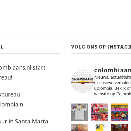
EL
VOLG ONS OP INSTAG
ombiaans.nl start
colombiaan
reau!
Nieuws, actualiteit
exclusieve verhalen
Colombia. Bekijk o
sbureau
website op Colombi
lombia.nl
uur in Santa Marta