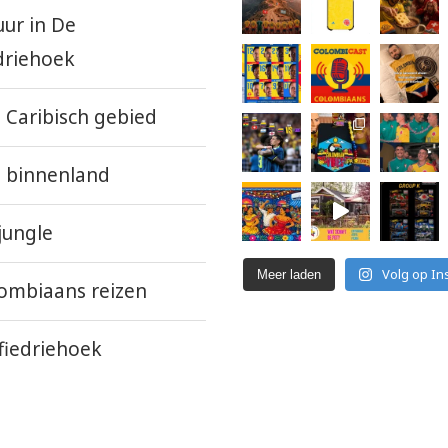
uur in De
driehoek
 Caribisch gebied
 binnenland
jungle
Volg op In
Meer laden
ombiaans reizen
fiedriehoek